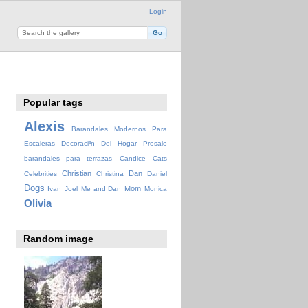
Login
Popular tags
Alexis
Barandales Modernos Para
Escaleras Decoraci³n Del Hogar Prosalo
barandales para terrazas
Candice
Cats
Christian
Dan
Celebrities
Christina
Daniel
Dogs
Mom
Ivan
Joel
Me and Dan
Monica
Olivia
Random image